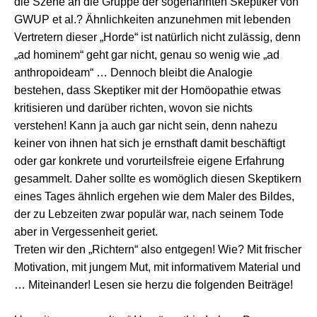
die Szene an die Gruppe der sogenannten Skeptiker von
GWUP et al.? Ähnlichkeiten anzunehmen mit lebenden
Vertretern dieser „Horde“ ist natürlich nicht zulässig, denn
„ad hominem“ geht gar nicht, genau so wenig wie „ad
anthropoideam“ … Dennoch bleibt die Analogie
bestehen, dass Skeptiker mit der Homöopathie etwas
kritisieren und darüber richten, wovon sie nichts
verstehen! Kann ja auch gar nicht sein, denn nahezu
keiner von ihnen hat sich je ernsthaft damit beschäftigt
oder gar konkrete und vorurteilsfreie eigene Erfahrung
gesammelt. Daher sollte es womöglich diesen Skeptikern
eines Tages ähnlich ergehen wie dem Maler des Bildes,
der zu Lebzeiten zwar populär war, nach seinem Tode
aber in Vergessenheit geriet.
Treten wir den „Richtern“ also entgegen! Wie? Mit frischer
Motivation, mit jungem Mut, mit informativem Material und
… Miteinander! Lesen sie herzu die folgenden Beiträge!