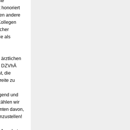
te
 honoriert
ben andere
Kollegen
icher
e als
ärztlichen
im DZVhÄ
t, die
reite zu
igend und
zählen wir
nten davon,
nzustellen!