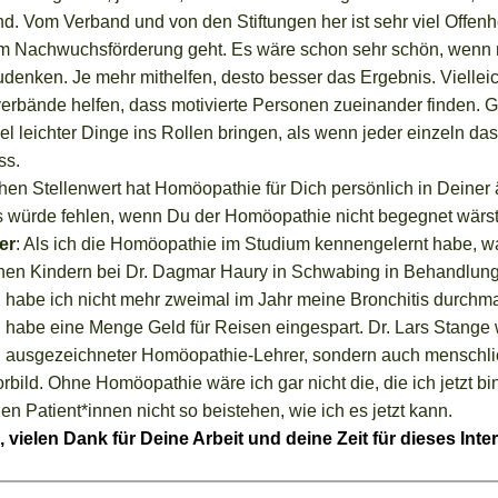
nd. Vom Verband und von den Stiftungen her ist sehr viel Offenhe
m Nachwuchsförderung geht. Es wäre schon sehr schön, wenn 
udenken. Je mehr mithelfen, desto besser das Ergebnis. Viellei
erbände helfen, dass motivierte Personen zueinander finden.
el leichter Dinge ins Rollen bringen, als wenn jeder einzeln d
ss.
hen Stellenwert hat Homöopathie für Dich persönlich in Deiner 
 würde fehlen, wenn Du der Homöopathie nicht begegnet wärs
er
:
Als ich die Homöopathie im Studium kennengelernt habe, wa
nen Kindern bei Dr. Dagmar Haury in Schwabing in Behandlung
habe ich nicht mehr zweimal im Jahr meine Bronchitis durch
habe eine Menge Geld für Reisen eingespart. Dr. Lars Stange 
in ausgezeichneter Homöopathie-Lehrer, sondern auch menschli
rbild. Ohne Homöopathie wäre ich gar nicht die, die ich jetzt bi
n Patient*innen nicht so beistehen, wie ich es jetzt kann.
 vielen Dank für Deine Arbeit und deine Zeit für dieses Inte