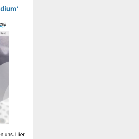
udium'
on uns. Hier