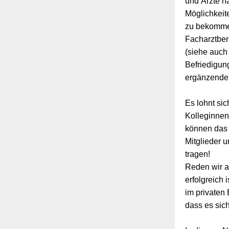
und Ärzte h
Möglichkeit
zu bekomme
Facharztber
(siehe auch
Befriedigun
ergänzende 
Es lohnt si
Kolleginne
können das b
Mitglieder u
tragen!
Reden wir a
erfolgreich 
im privaten
dass es sic