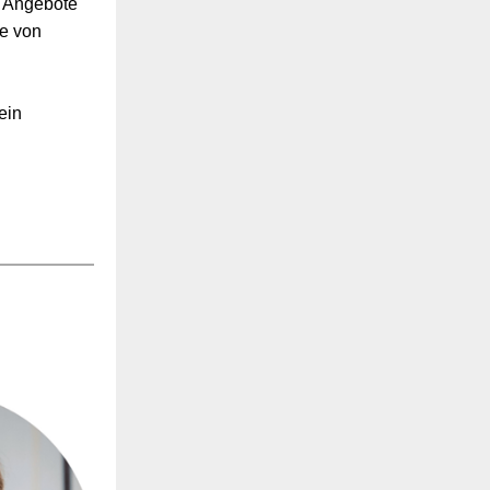
e Angebote
be von
ein