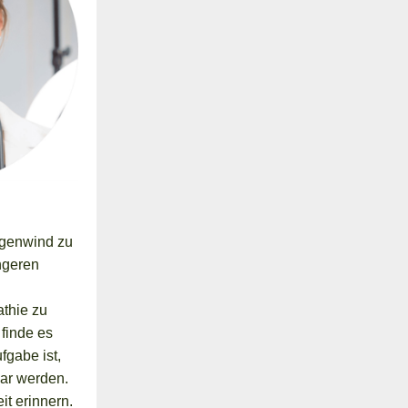
egenwind zu
ngeren
thie zu
 finde es
fgabe ist,
bar werden.
t erinnern.