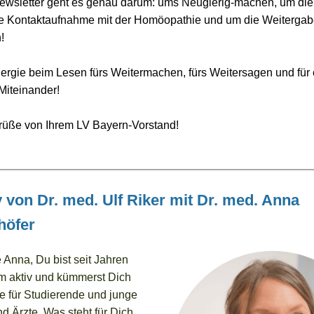
ewsletter geht es genau darum: ums Neugierig-machen, um di
ste Kontaktaufnahme mit der Homöopathie und um die Weiterga
!
nergie beim Lesen fürs Weitermachen, fürs Weitersagen und für 
Miteinander!
rüße von Ihrem LV Bayern-Vorstand!
v von Dr. med. Ulf Riker mit Dr. med. Anna
höfer
e Anna, Du bist seit Jahren
 aktiv und kümmerst Dich
 für Studierende und junge
d Ärzte. Was steht für Dich