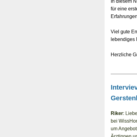
In diesem N
für eine er
Erfahrungen
Viel gute E
lebendiges 
Herzliche G
Intervie
Gersten
Riker
: Lieb
bei WissHom
um Angebote
Ärztinnen un