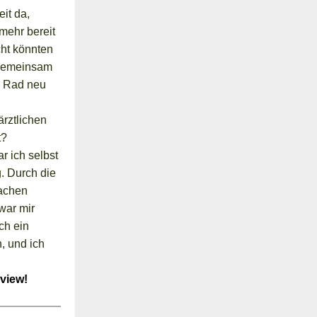
it da,
mehr bereit
cht könnten
 Gemeinsam
as Rad neu
ärztlichen
t?
r ich selbst
. Durch die
machen
war mir
ch ein
n, und ich
rview!