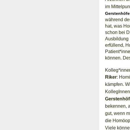
im Mittelpun
Gerstenhöfe
während des
hat, was Ho
schon bei D
Ausbildung b
erfüllend, 
Patient*inn
können.
Des
Kolleg*inne
Riker
: Homö
kämpfen. Wi
KollegInnen
Gerstenhöf
bekennen, ab
gut, wenn ma
die Homöopa
Viele könne