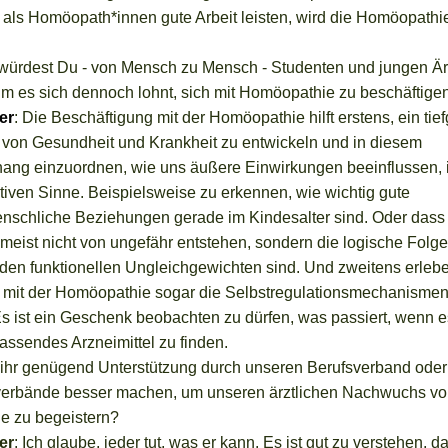
 als Homöopath*innen gute Arbeit leisten, wird die Homöopathi
würdest Du - von Mensch zu Mensch - Studenten und jungen Är
m es sich dennoch lohnt, sich mit Homöopathie zu beschäftige
er
:
Die Beschäftigung mit der Homöopathie hilft erstens, ein tie
 von Gesundheit und Krankheit zu entwickeln und in diesem
g einzuordnen, wie uns äußere Einwirkungen beeinflussen, i
tiven Sinne. Beispielsweise zu erkennen, wie wichtig gute
schliche Beziehungen gerade im Kindesalter sind. Oder dass
meist nicht von ungefähr entstehen, sondern die logische Folg
en funktionellen Ungleichgewichten sind. Und
zweitens erlebe
, mit der Homöopathie sogar die Selbstregulationsmechanismen
 Es ist ein Geschenk beobachten zu dürfen, was passiert, wenn 
 passendes Arzneimittel zu finden.
 ihr genügend Unterstützung durch unseren Berufsverband oder
verbände besser machen, um unseren ärztlichen Nachwuchs v
e zu begeistern?
er
:
Ich glaube, jeder tut, was er kann. Es ist gut zu verstehen, d