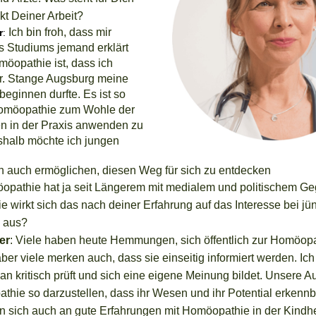
kt Deiner Arbeit?
Ich bin froh, dass mir
r
:
 Studiums jemand erklärt
möopathie ist, dass ich
r. Stange Augsburg meine
eginnen durfte. Es ist so
Homöopathie
zum Wohle der
en in der Praxis anwenden zu
halb möchte ich jungen
n auch ermöglichen, diesen Weg für sich zu entdecken
opathie hat ja seit Längerem mit medialem und politischem G
e wirkt sich das nach deiner Erfahrung auf das Interesse bei jü
 aus?
er
:
Viele haben heute Hemmungen, sich öffentlich zur Homöopa
er viele merken auch, dass sie einseitig informiert werden. Ich
n kritisch prüft und sich eine eigene Meinung bildet. Unsere Au
thie so darzustellen, dass ihr Wesen und ihr Potential erkenn
n sich auch an gute Erfahrungen mit Homöopathie in der Kindhei