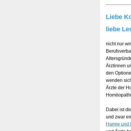
Liebe Ko
liebe Le
nicht nur wi
Berufsverba
Altersgründe
Ärztinnen u
den Optione
wenden sich
Ärzte der H
Homöopathie
Dabei ist di
und zwar ei
Hamre und 