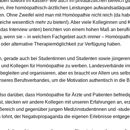
aben sowohl im kassen- wie auch im privatärztlichen Bereich gu
en, ihre homöopathisch-ärztlichen Leistungen aufwandsadäquat
n. O
hne Zweifel wird man mit Homöopathie nicht reich (da ha
eiche wesentlich mehr zu bieten!). Aber viele Kolleginnen und 
 das Interview unten) berichten von einem hohen Maß an berufl
g, wenn sie – in welchem Fachgebiet auch immer – Homöopathi
oder alternative Therapiemöglichkeit zur Verfügung haben.
ch, gerade auch bei Studentinnen und Studenten sowie jüngeren 
n und Kollegen für Homöopathie zu werben. Landesverbände 
egleiten und organisieren, aber es braucht vor Allem uns selbs
nseres Berufsverbandes, um die Motivation authentisch in die B
lso darüber, dass Homöopathie für Ärzte und Patienten befried
ist, stecken wir andere Kollegen mit unseren Erfahrungen an, er
 Bereich und gegenüber jungen Medizinstudentinnen und -stude
h lohnt, der Negativpropaganda die eigenen Erlebnisse entgege