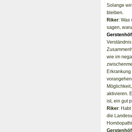
Solange wir
bleiben.
Riker
: Was 
sagen, waru
Gerstenhöf
Verständnis
Zusammenhan
wie im nega
zwischenmen
Erkrankung 
vorangehend
Möglichkeit
aktivieren.
ist, ein gut
Riker
: Habt
die Landes
Homöopathi
Gerstenhöf