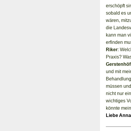
erschöpft si
sobald es u
wären, mitz
die Landesv
kann man vi
erfinden mu
Riker
: Welc
Praxis? Was
Gerstenhöf
und mit mei
Behandlung 
müssen und 
nicht nur e
wichtiges Vo
könnte meine
Liebe Anna,