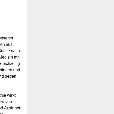
 unseres
den aus
 Suche nach
Medizin mit
leichzeitig
ztinnen und
ind gegen
hie wirkt,
iew von
nd Ärztinnen