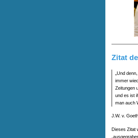
Zitat d
„Und denn,
immer wied
Zeitungen u
und es ist 
man auch Wa
J.W. v. Goet
Dieses Zitat
„ausgegraben“