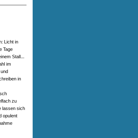
 Licht in
ie Tage
inem Stall...
ahl im
 und
hreiben in
isch
elfach zu
 lassen sich
d opulent
unahme