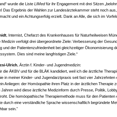
nd“ wurde die Liste
LIMed
für ihr Engagement mit drei Sitzen „belohn
 Das Ergebnis der Wahlen zur Landesärztekammer steht noch aus, 
macht und ein Achtungserfolg erzielt. Dank an Alle, die sich im Vorfel
midt
, Internist, Chefarzt des Krankenhauses für Naturheilweisen Mün
e Medizin verfolgt drei übergeordnete Ziele: Verbesserung der Gesund
 und der Patientenzufriedenheit bei gleichzeitiger Ökonomisierung d
system. Dies sind meine langfristigen Ziele.“
csi-Ulrich
, Ärztin f. Kinder- und Jugendmedizin:
ür die ÄKBV und für die BLÄK kandidiert, weil ich die ärztliche Thera
 in meiner Kinder- und Jugendarztpraxis seit fast vier Jahrzehnten e
n Anliegen: der Homöopathie ihren Platz in der ärztlichen Therapie z
n Jahren wird diese ärztliche Medizinform durch Presse, Politik, Lobb
roht. Die homöopathische Therapiemethode muss für den Patienten e
zte durch eine verständliche Sprache wissenschaftlich begründete M
hbar sein."