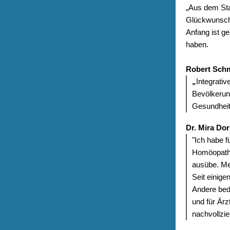
„Aus dem Sta
Glückwunsch!
Anfang ist ge
haben.
Robert Sch
„
Integrativ
Bevölkerung
Gesundheits
Dr. Mira Dor
"Ich habe f
Homöopathie
ausübe. Mei
Seit einige
Andere bed
und für Är
nachvollzie