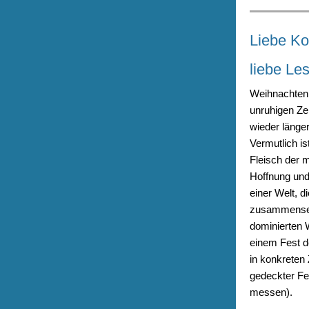
Liebe Ko
liebe Le
Weihnachten.
unruhigen Ze
wieder länger
Vermutlich i
Fleisch der 
Hoffnung und
einer Welt, 
zusammensetz
dominierten W
einem Fest d
in konkreten
gedeckter Fe
messen).