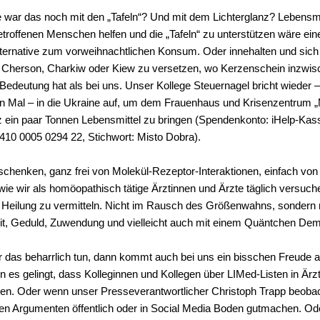
e war das noch mit den „Tafeln“? Und mit dem Lichterglanz? Lebensmit
troffenen Menschen helfen und die „Tafeln“ zu unterstützen wäre ein
ernative zum vorweihnachtlichen Konsum. Oder innehalten und sich 
Cherson, Charkiw oder Kiew zu versetzen, wo Kerzenschein inzwis
Bedeutung hat als bei uns. Unser Kollege Steuernagel bricht wieder 
 Mal – in die Ukraine auf, um dem Frauenhaus und Krisenzentrum „
z ein paar Tonnen Lebensmittel zu bringen (Spendenkonto: iHelp-Kas
10 0005 0294 22, Stichwort: Misto Dobra).
schenken, ganz frei von Molekül-Rezeptor-Interaktionen, einfach vo
ie wir als homöopathisch tätige Ärztinnen und Ärzte täglich versuch
ht Heilung zu vermitteln. Nicht im Rausch des Größenwahns, sondern 
eit, Geduld, Zuwendung und vielleicht auch mit einem Quäntchen Dem
 das beharrlich tun, dann kommt auch bei uns ein bisschen Freude 
nn es gelingt, dass Kolleginnen und Kollegen über LIMed-Listen in Är
en. Oder wenn unser Presseverantwortlicher Christoph Trapp beobac
ren Argumenten öffentlich oder in Social Media Boden gutmachen. Od