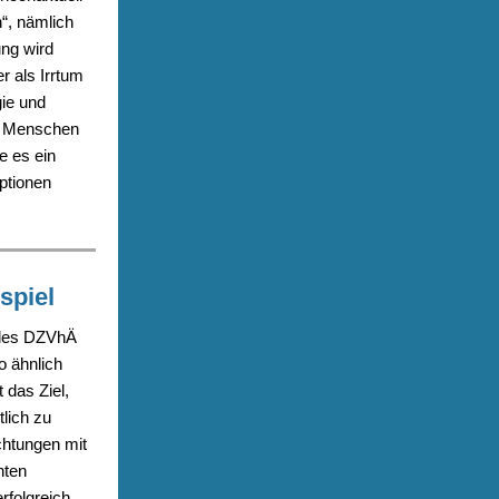
“, nämlich
ung wird
r als Irrtum
ie und
s Menschen
e es ein
ptionen
spiel
 des DZVhÄ
o ähnlich
 das Ziel,
lich zu
chtungen mit
nten
rfolgreich