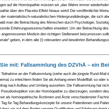
ogen auf die Homöopathie müssen wir „das Wahre immer wiederholen
thie über den Placebo-Effekt hinaus wirkt! Die veröffentlichte Mein
der materialistisch-naturalistischen Hintergrundideologie, die sich abe
bald man die Betrachtung des Menschen durch Psychologie, Soziolog
zende Erfahrungswissenschaften erweitert. Um der Betrachtung de
m angemessenen Medizin den richtigen Stellenwert beizumessen sollt
erale“ geben, in dem alle (!) relevanten und bewährten Behandlungso
Sie mit: Fallsammlung des DZVhÄ – ein Bei
 Teilnahme an der Fallsammlung (siehe auch die jüngste Rund-Mail
ma) zu erleichtern finden Sie als Anhang einen Modellfall: so oder s
eitrag nach Aufbau und Umfang aussehen. Die Fallsammlung hat nicht
 Pseudoskeptiker von der Homöopathie zu überzeugen, sondern deut
wir als homöopathische Ärztinnen und Ärzte verschiedenster Fachri
Tag für Tag Behandlungskonzepte für unsere Patientinnen und Patie
 dass wir auf dem Boden unserer Qualifikation und Erfahrung damit e