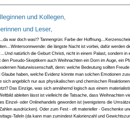
lleginnen und Kollegen,
serinnen und Leser,
..da war doch was!? Tannengrün: Farbe der Hoffnung…Kerzenschein:
iten…Wintersonnwende: die längste Nacht ist vorbei, dafür werden d
…Und natürlich die Geburt Christi, nicht in einem Palast, sondern in e
st den Pseudo-Skeptikern auch Weihnachten ein Dorn im Auge, ein Pf
modernen Naturwissenschaft, denn: welche Bedeutung sollten Freude
 Glaube haben, welche Evidenz könnte man solchen Emotionen zusc
die sich angeblich nur aus physikalischen und chemischen Reaktionen
t? Das Einzige, was sich annähernd logisch aus einem materialist
eltbild ableiten lässt ist vielleicht die Tatsache, dass Weihnachten vi
es Einzel- oder Onlinehandels geworden ist (wenigstens die Umsätze
 Zahlen ausdrücken). Oder zum Fest - oft materieller - Geschenke un
sttags-Tafeln (da kann man zumindest Kalorienzahl und Gewichtsz