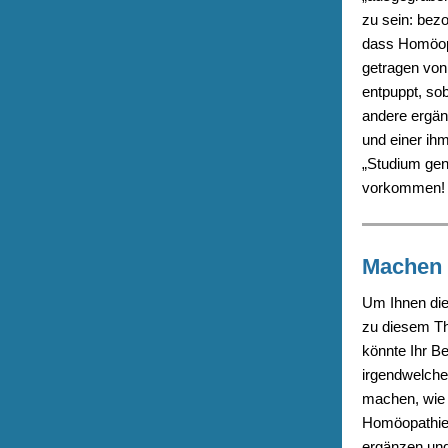
zu sein: bez
dass Homöopa
getragen von 
entpuppt, so
andere ergän
und einer ih
„Studium gen
vorkommen!
Machen 
Um Ihnen die
zu diesem The
könnte Ihr B
irgendwelche
machen, wie 
Homöopathie 
ergänzen und