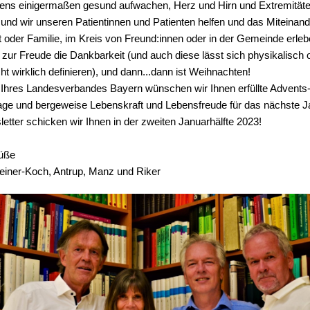
ens einigermaßen gesund aufwachen, Herz und Hirn und Extremität
 und wir unseren Patientinnen und Patienten helfen und das Miteinand
t oder Familie, im Kreis von Freund:innen oder in der Gemeinde erleb
ur Freude die Dankbarkeit (und auch diese lässt sich physikalisch 
t wirklich definieren), und dann...dann ist Weihnachten!
 Ihres Landesverbandes Bayern wünschen wir Ihnen erfüllte Advents
ge und bergeweise Lebenskraft und Lebensfreude für das nächste J
etter schicken wir Ihnen in der zweiten Januarhälfte 2023!
rüße
teiner-Koch, Antrup, Manz und Riker