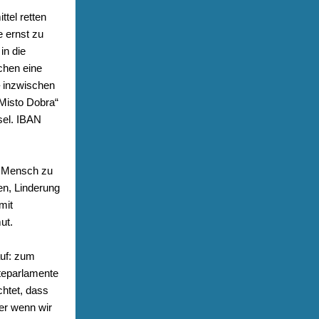
tel retten
e ernst zu
in die
chen eine
– inzwischen
Misto Dobra“
sel. IBAN
n Mensch zu
en, Linderung
mit
ut.
auf: zum
zteparlamente
htet, dass
er wenn wir