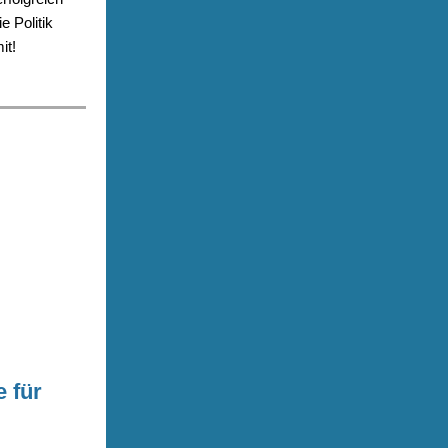
e Politik
it!
e für