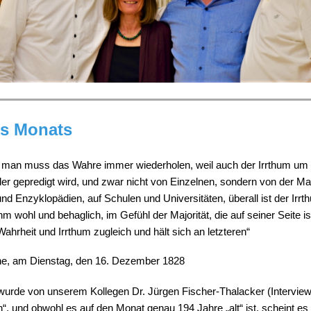
es Monats
 man muss das Wahre immer wiederholen, weil auch der Irrthum um 
er gepredigt wird, und zwar nicht von Einzelnen, sondern von der Ma
nd Enzyklopädien, auf Schulen und Universitäten, überall ist der Irrt
ihm wohl und behaglich, im Gefühl der Majorität, die auf seiner Seite is
hrheit und Irrthum zugleich und hält sich an letzteren“
he, am Dienstag, den 16. Dezember 1828
 wurde von unserem Kollegen Dr. Jürgen Fischer-Thalacker (Interview
, und obwohl es auf den Monat genau 194 Jahre „alt“ ist, scheint es