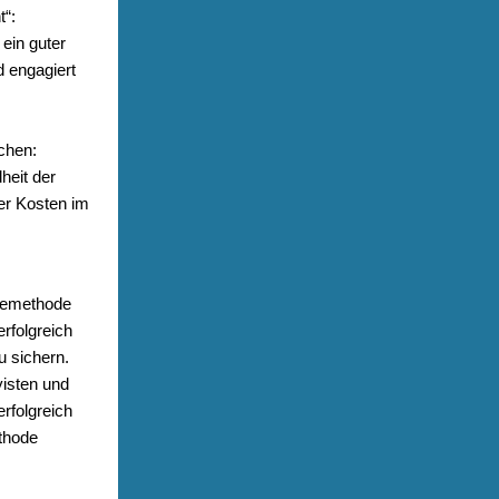
t“:
ein guter
d engagiert
chen:
heit der
er Kosten im
piemethode
rfolgreich
u sichern.
yisten und
rfolgreich
ethode