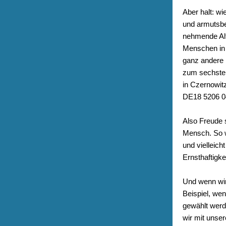
Aber halt: wi
und armutsbe
nehmende Alt
Menschen in 
ganz andere 
zum sechsten
in Czernowit
DE18 5206 04
Also Freude 
Mensch. So w
und vielleic
Ernsthaftigk
Und wenn wir
Beispiel, we
gewählt werd
wir mit unse