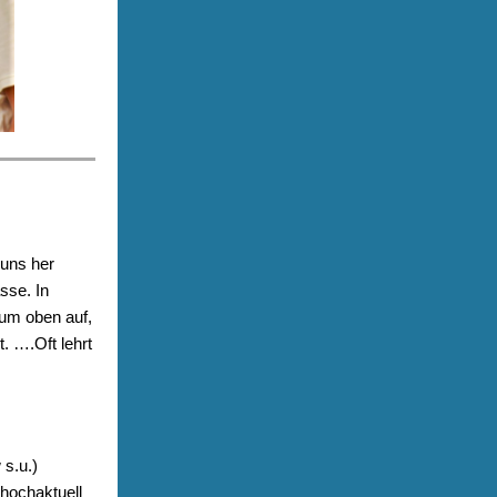
uns her
sse. In
hum oben auf,
t. ….Oft lehrt
 s.u.)
 hochaktuell