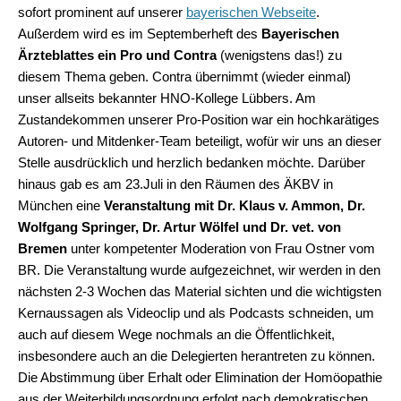
sofort prominent auf unserer
bayerischen Webseite
.
Außerdem wird es im Septemberheft des
Bayerischen
Ärzteblattes ein Pro und Contra
(wenigstens das!) zu
diesem Thema geben. Contra übernimmt (wieder einmal)
unser allseits bekannter HNO-Kollege Lübbers. Am
Zustandekommen unserer Pro-Position war ein hochkarätiges
Autoren- und Mitdenker-Team beteiligt, wofür wir uns an dieser
Stelle ausdrücklich und herzlich bedanken möchte. Darüber
hinaus gab es am 23.Juli in den Räumen des ÄKBV in
München eine
Veranstaltung mit Dr. Klaus v. Ammon, Dr.
Wolfgang Springer, Dr. Artur Wölfel und Dr. vet. von
Bremen
unter kompetenter Moderation von Frau Ostner vom
BR. Die Veranstaltung wurde aufgezeichnet, wir werden in den
nächsten 2-3 Wochen das Material sichten und die wichtigsten
Kernaussagen als Videoclip und als Podcasts schneiden, um
auch auf diesem Wege nochmals an die Öffentlichkeit,
insbesondere auch an die Delegierten herantreten zu können.
Die Abstimmung über Erhalt oder Elimination der Homöopathie
aus der Weiterbildungsordnung erfolgt nach demokratischen