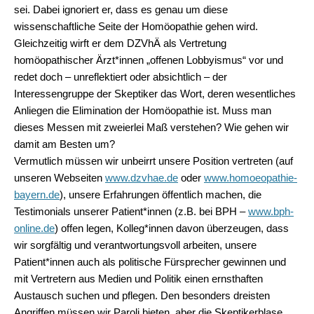
sei. Dabei ignoriert er, dass es genau um diese
wissenschaftliche Seite der Homöopathie gehen wird.
Gleichzeitig wirft er dem DZVhÄ als Vertretung
homöopathischer Ärzt*innen „offenen Lobbyismus“ vor und
redet doch – unreflektiert oder absichtlich – der
Interessengruppe der Skeptiker das Wort, deren wesentliches
Anliegen die Elimination der Homöopathie ist. Muss man
dieses Messen mit zweierlei Maß verstehen? Wie gehen wir
damit am Besten um?
Vermutlich müssen wir unbeirrt unsere Position vertreten (auf
unseren Webseiten
www.dzvhae.de
oder
www.homoeopathie-
bayern.de
), unsere Erfahrungen öffentlich machen, die
Testimonials unserer Patient*innen (z.B. bei BPH –
www.bph-
online.de
) offen legen, Kolleg*innen davon überzeugen, dass
wir sorgfältig und verantwortungsvoll arbeiten, unsere
Patient*innen auch als politische Fürsprecher gewinnen und
mit Vertretern aus Medien und Politik einen ernsthaften
Austausch suchen und pflegen. Den besonders dreisten
Angriffen müssen wir Paroli bieten, aber die Skeptikerblase