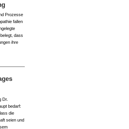
ng
 und Prozesse
athie fallen
ngelegte
belegt, dass
ungen ihre
tages
g Dr.
upt bedarf:
dass die
aft seien und
iesem