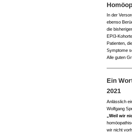
Homöopa
In der Versor
ebenso Berüc
die bisherig
EPI3-Kohorte
Patienten, d
Symptome sow
Alle guten Gr
Ein Wort
2021
Anlässlich ei
Wolfgang Spr
„Weil wir n
homöopathisc
wir nicht vor