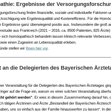
thie: Ergebnisse der Versorgungsforschu
gungsforschung finden finanzielle, soziale und individuelle Faktoren
ksichtigung wie Ergebnisqualität und Kosteneffizienz. Für die Homöop
en Ergebnisse ganz überwiegend positiv aus. Insbesondere die groß a
nstudie aus Frankreich (2021 – 2016, ca. 8500 Patienten, 825 Ärzte) 
ie sich homöopathisch behandeln lassen klinisch relevante Verbesser
ie einen Zugewinn an Lebensqualität erleben.
ünde stellen wir
Ihnen hier vor
.
 an die Delegierten des Bayerischen Ärzte
ner Veranstaltung für die Delegierten des Bayerischen Ärztetages gin
inger auf die Frage ein, warum es einer solchen Veranstaltung überha
icht gehört werden“
. Er wies in diesem Zusammenhang darauf hin, 
h tätigen Ärztinnen und Ärzte „Bestandteil der Bayerischen Ärztesch
haben, uns so einfach aus der Familie hinauswerfen zu lassen“. In d