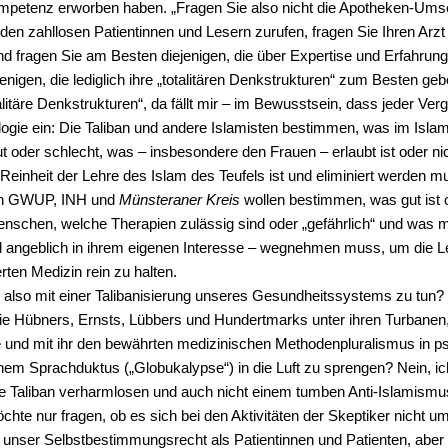
petenz erworben haben. „Fragen Sie also nicht die Apotheken-Ums
en zahllosen Patientinnen und Lesern zurufen, fragen Sie Ihren Arzt
nd fragen Sie am Besten diejenigen, die über Expertise und Erfahrun
jenigen, die lediglich ihre „totalitären Denkstrukturen“ zum Besten geb
litäre Denkstrukturen“, da fällt mir – im Bewusstsein, dass jeder Verg
ogie ein: Die Taliban und andere Islamisten bestimmen, was im Islam 
 oder schlecht, was – insbesondere den Frauen – erlaubt ist oder ni
Reinheit der Lehre des Islam des Teufels ist und eliminiert werden m
on GWUP, INH und
Münsteraner Kreis
wollen bestimmen, was gut ist 
enschen, welche Therapien zulässig sind oder „gefährlich“ und was 
d angeblich in ihrem eigenen Interesse – wegnehmen muss, um die L
ten Medizin rein zu halten.
 also mit einer Talibanisierung unseres Gesundheitssystems zu tun
ie Hübners, Ernsts, Lübbers und Hundertmarks unter ihren Turbanen
und mit ihr den bewährten medizinischen Methodenpluralismus in ps
hem Sprachduktus („Globukalypse“) in die Luft zu sprengen? Nein, ich
die Taliban verharmlosen und auch nicht einem tumben Anti-Islamism
chte nur fragen, ob es sich bei den Aktivitäten der Skeptiker nicht u
 unser Selbstbestimmungsrecht als Patientinnen und Patienten, aber