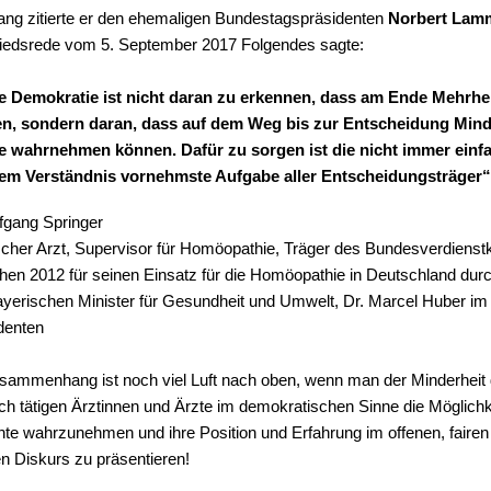
g zitierte er den ehemaligen Bundestagspräsidenten
Norbert Lam
iedsrede vom 5. September 2017 Folgendes sagte:
le Demokratie ist nicht daran zu erkennen, dass am Ende Mehrhe
en, sondern daran, dass auf dem Weg bis zur Entscheidung Mind
e wahrnehmen können. Dafür zu sorgen ist die nicht immer einfa
em Verständnis vornehmste Aufgabe aller Entscheidungsträger“
fgang Springer
her Arzt, Supervisor für Homöopathie, Träger des Bundesverdiens
ehen 2012 für seinen Einsatz für die Homöopathie in Deutschland dur
yerischen Minister für Gesundheit und Umwelt, Dr. Marcel Huber i
denten
sammenhang ist noch viel Luft nach oben, wenn man der Minderheit 
h tätigen Ärztinnen und Ärzte im demokratischen Sinne die Möglichk
chte wahrzunehmen und ihre Position und Erfahrung im offenen, fairen
en Diskurs zu präsentieren!