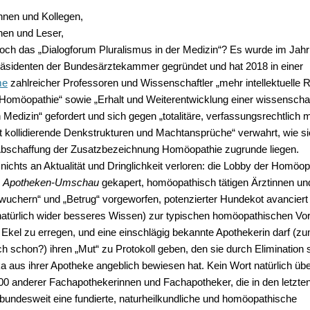
innen und Kollegen,
nen und Leser,
och das „Dialogforum Pluralismus in der Medizin“? Es wurde im Jah
äsidenten der Bundesärztekammer gegründet und hat 2018 in einer
me
zahlreicher Professoren und Wissenschaftler „mehr intellektuelle R
omöopathie“ sowie „Erhalt und Weiterentwicklung einer wissenscha
 Medizin“ gefordert und sich gegen „totalitäre, verfassungsrechtlich 
 kollidierende Denkstrukturen und Machtansprüche“ verwahrt, wie si
Abschaffung der Zusatzbezeichnung Homöopathie zugrunde liegen.
 nichts an Aktualität und Dringlichkeit verloren: die Lobby der Homö
e
Apotheken-Umschau
gekapert, homöopathisch tätigen Ärztinnen un
„wuchern“ und „Betrug“ vorgeworfen, potenzierter Hundekot avanciert
natürlich wider besseres Wissen) zur typischen homöopathischen Vo
 Ekel zu erregen, und eine einschlägig bekannte Apothekerin darf (zu
ch schon?) ihren „Mut“ zu Protokoll geben, den sie durch Elimination 
 aus ihrer Apotheke angeblich bewiesen hat. Kein Wort natürlich übe
0 anderer Fachapothekerinnen und Fachapotheker, die in den letzte
bundesweit eine fundierte, naturheilkundliche und homöopathische