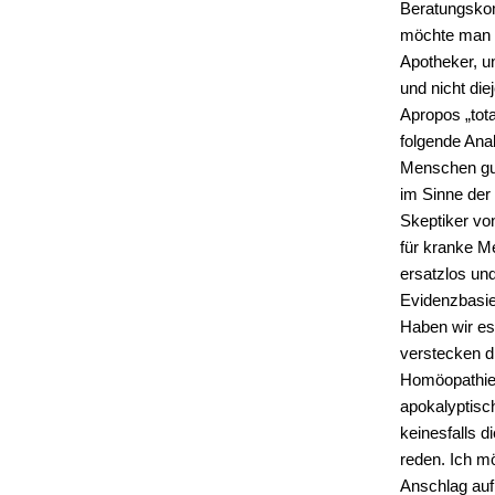
Beratungskom
möchte man d
Apotheker, u
und nicht die
Apropos „tota
folgende Anal
Menschen gut
im Sinne der 
Skeptiker v
für kranke M
ersatzlos un
Evidenzbasier
Haben wir es
verstecken d
Homöopathie 
apokalyptisc
keinesfalls 
reden. Ich mö
Anschlag auf