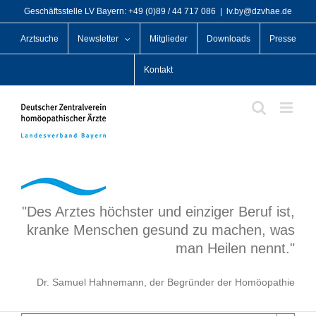
Zum
Geschäftsstelle LV Bayern: +49 (0)89 / 44 717 086
|
lv.by@dzvhae.de
Inhalt
Arztsuche
Newsletter
Mitglieder
Downloads
Presse
springen
Kontakt
"Des Arztes höchster und einziger Beruf ist,
kranke Menschen gesund zu machen, was
man Heilen nennt."
Dr. Samuel Hahnemann, der Begründer der Homöopathie