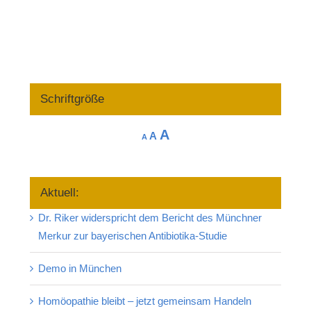
Schriftgröße
Increase
A
Reset
Decrease
A
A
font
font
font
size.
size.
size.
Aktuell:
Dr. Riker widerspricht dem Bericht des Münchner
Merkur zur bayerischen Antibiotika-Studie
Demo in München
Homöopathie bleibt – jetzt gemeinsam Handeln