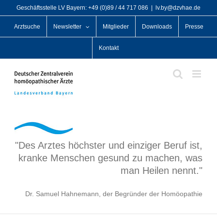
Zum
Geschäftsstelle LV Bayern: +49 (0)89 / 44 717 086
|
lv.by@dzvhae.de
Inhalt
Arztsuche
Newsletter
Mitglieder
Downloads
Presse
springen
Kontakt
"Des Arztes höchster und einziger Beruf ist,
kranke Menschen gesund zu machen, was
man Heilen nennt."
Dr. Samuel Hahnemann, der Begründer der Homöopathie