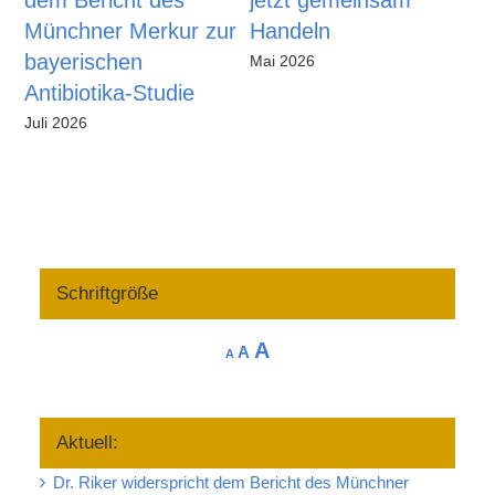
dem Bericht des
jetzt gemeinsam
L
Münchner Merkur zur
Handeln
B
bayerischen
N
Mai 2026
Antibiotika-Studie
sc
Juli 2026
Mä
Schriftgröße
Increase
A
Reset
Decrease
A
A
font
font
font
size.
size.
size.
Aktuell:
Dr. Riker widerspricht dem Bericht des Münchner