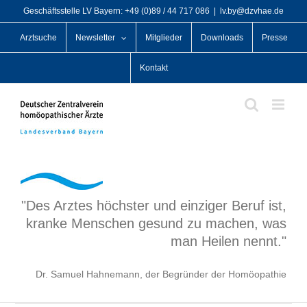
Zum
Geschäftsstelle LV Bayern: +49 (0)89 / 44 717 086
|
lv.by@dzvhae.de
Inhalt
Arztsuche
Newsletter
Mitglieder
Downloads
Presse
springen
Kontakt
"Des Arztes höchster und einziger Beruf ist,
kranke Menschen gesund zu machen, was
man Heilen nennt."
Dr. Samuel Hahnemann, der Begründer der Homöopathie