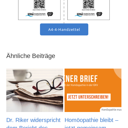
A4-4-Handzettel
Ähnliche Beiträge
Dr. Riker widerspricht
Homöopathie bleibt –
F