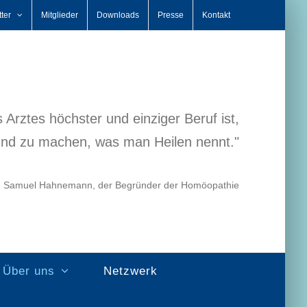
ter
Mitglieder
Downloads
Presse
Kontakt
 Arztes höchster und einziger Beruf ist,
nd zu machen, was man Heilen nennt."
. Samuel Hahnemann, der Begründer der Homöopathie
Über uns
Netzwerk