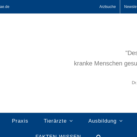
ae.de
Arztsuche
Newslet
"Des
kranke Menschen gesu
Dr
Praxis
Tierärzte
Ausbildung
FAKTEN-WISSEN