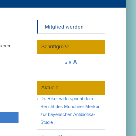
Mitglied werden
ieren.
Schriftgröße
Increase
A
Reset
Decrease
A
A
font
font
font
size.
size.
size.
Aktuell:
Dr. Riker widerspricht dem
Bericht des Münchner Merkur
zur bayerischen Antibiotika-
Studie