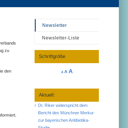
Newsletter
Newsletter-Liste
sverbands
ug zu
Schriftgröße
Increase
A
Reset
Sie den
Decrease
A
A
font
font
font
size.
size.
size.
Aktuell:
Dr. Riker widerspricht dem
Bericht des Münchner Merkur
formiert.
zur bayerischen Antibiotika-
Studie