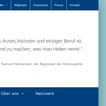
ter
Mitglieder
Downloads
Presse
Kontakt
 Arztes höchster und einziger Beruf ist,
nd zu machen, was man Heilen nennt."
. Samuel Hahnemann, der Begründer der Homöopathie
Über uns
Netzwerk