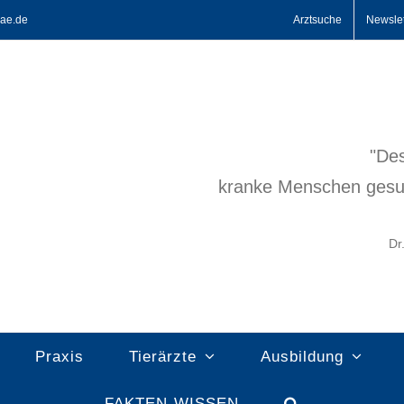
ae.de
Arztsuche
Newslet
"Des
kranke Menschen gesu
Dr
Praxis
Tierärzte
Ausbildung
FAKTEN-WISSEN