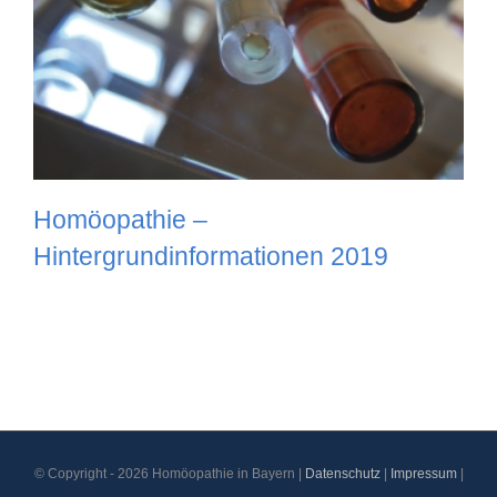
Homöopathie –
Hintergrundinformationen 2019
© Copyright -
2026 Homöopathie in Bayern |
Datenschutz
|
Impressum
|