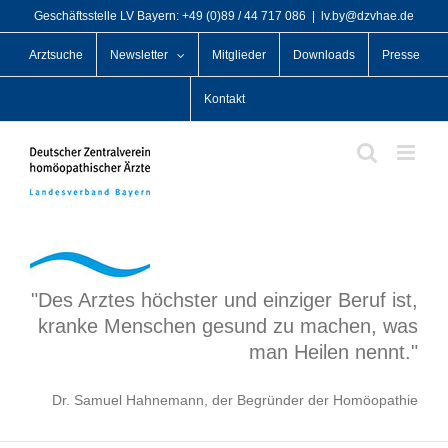
Zum
Geschäftsstelle LV Bayern: +49 (0)89 / 44 717 086
|
lv.by@dzvhae.de
Inhalt
Arztsuche
Newsletter
Mitglieder
Downloads
Presse
springen
Kontakt
"Des Arztes höchster und einziger Beruf ist,
kranke Menschen gesund zu machen, was
man Heilen nennt."
Dr. Samuel Hahnemann, der Begründer der Homöopathie