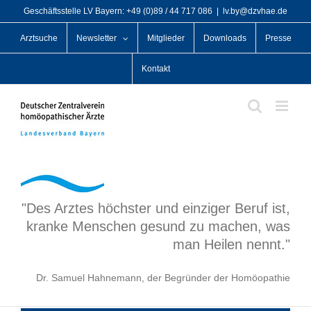
Zum
Geschäftsstelle LV Bayern: +49 (0)89 / 44 717 086
|
lv.by@dzvhae.de
Inhalt
Arztsuche
Newsletter
Mitglieder
Downloads
Presse
springen
Kontakt
"Des Arztes höchster und einziger Beruf ist,
kranke Menschen gesund zu machen, was
man Heilen nennt."
Dr. Samuel Hahnemann, der Begründer der Homöopathie