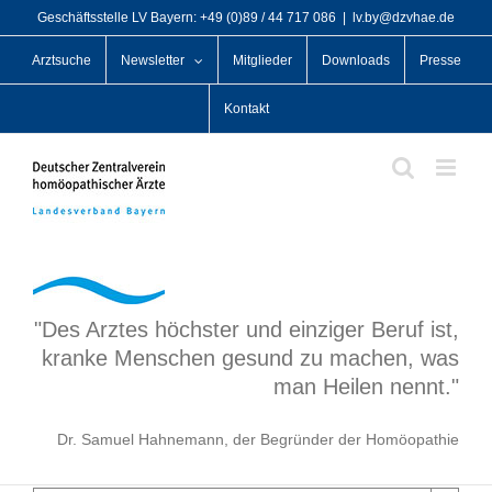
Zum
Geschäftsstelle LV Bayern: +49 (0)89 / 44 717 086
|
lv.by@dzvhae.de
Inhalt
Arztsuche
Newsletter
Mitglieder
Downloads
Presse
springen
Kontakt
"Des Arztes höchster und einziger Beruf ist,
kranke Menschen gesund zu machen, was
man Heilen nennt."
Dr. Samuel Hahnemann, der Begründer der Homöopathie