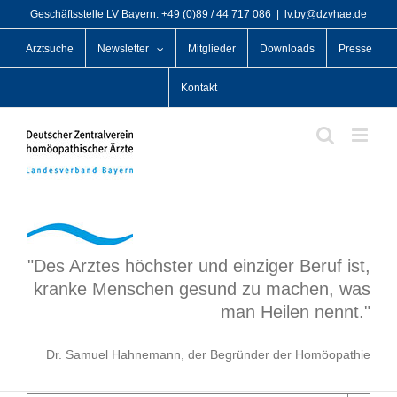
Zum
Geschäftsstelle LV Bayern: +49 (0)89 / 44 717 086
|
lv.by@dzvhae.de
Inhalt
Arztsuche
Newsletter
Mitglieder
Downloads
Presse
springen
Kontakt
"Des Arztes höchster und einziger Beruf ist,
kranke Menschen gesund zu machen, was
man Heilen nennt."
Dr. Samuel Hahnemann, der Begründer der Homöopathie