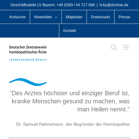
Zum
Geschäftsstelle LV Bayern: +49 (0)89 / 44 717 086
|
lv.by@dzvhae.de
Inhalt
Arztsuche
Newsletter
Mitglieder
Downloads
Presse
springen
Kontakt
"Des Arztes höchster und einziger Beruf ist,
kranke Menschen gesund zu machen, was
man Heilen nennt."
Dr. Samuel Hahnemann, der Begründer der Homöopathie