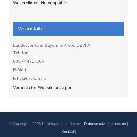
Weiterbildung Homöopathie
Veranstalter
Landesverband Bayern e.V. des DZVhÄ
Telefon
089 - 44717086
E-Mail
lv.by@dzvhae.de
Veranstalter-Website anzeigen
© Copyright -
2026 Homöopathie in Bayern |
Datenschutz
|
Impressum
|
Kontakt
|