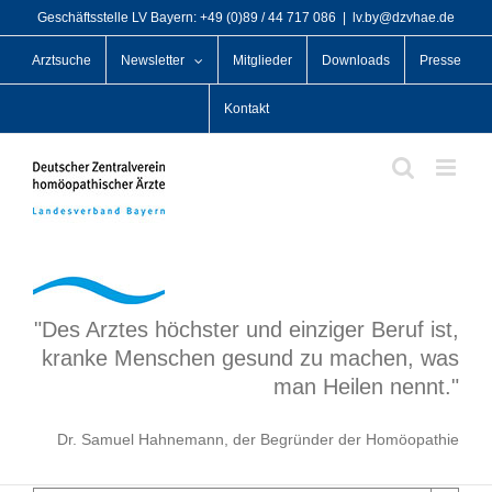
Zum
Geschäftsstelle LV Bayern: +49 (0)89 / 44 717 086
|
lv.by@dzvhae.de
Inhalt
Arztsuche
Newsletter
Mitglieder
Downloads
Presse
springen
Kontakt
"Des Arztes höchster und einziger Beruf ist,
kranke Menschen gesund zu machen, was
man Heilen nennt."
Dr. Samuel Hahnemann, der Begründer der Homöopathie