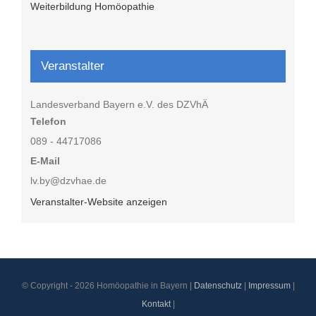
Weiterbildung Homöopathie
Veranstalter
Landesverband Bayern e.V. des DZVhÄ
Telefon
089 - 44717086
E-Mail
lv.by@dzvhae.de
Veranstalter-Website anzeigen
© Copyright -
2026 Homöopathie in Bayern |
Datenschutz
|
Impressum
|
Kontakt
|