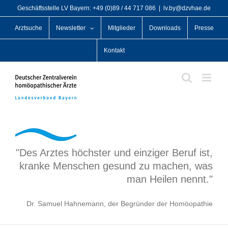
Zum
Geschäftsstelle LV Bayern: +49 (0)89 / 44 717 086
|
lv.by@dzvhae.de
Inhalt
Arztsuche
Newsletter
Mitglieder
Downloads
Presse
springen
Kontakt
"Des Arztes höchster und einziger Beruf ist,
kranke Menschen gesund zu machen, was
man Heilen nennt."
Dr. Samuel Hahnemann, der Begründer der Homöopathie