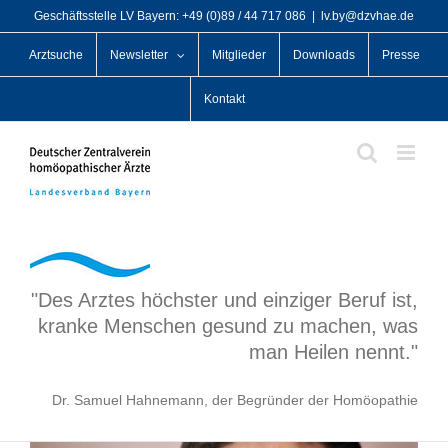
Zum
Geschäftsstelle LV Bayern: +49 (0)89 / 44 717 086
|
lv.by@dzvhae.de
Inhalt
Arztsuche
Newsletter
Mitglieder
Downloads
Presse
springen
Kontakt
"Des Arztes höchster und einziger Beruf ist,
kranke Menschen gesund zu machen, was
man Heilen nennt."
Dr. Samuel Hahnemann, der Begründer der Homöopathie