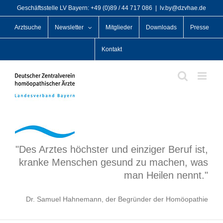
Zum
Geschäftsstelle LV Bayern: +49 (0)89 / 44 717 086
|
lv.by@dzvhae.de
Inhalt
Arztsuche
Newsletter
Mitglieder
Downloads
Presse
springen
Kontakt
"Des Arztes höchster und einziger Beruf ist,
kranke Menschen gesund zu machen, was
man Heilen nennt."
Dr. Samuel Hahnemann, der Begründer der Homöopathie