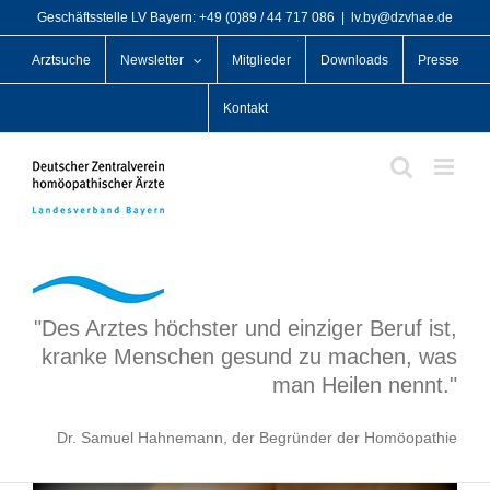
Zum
Geschäftsstelle LV Bayern: +49 (0)89 / 44 717 086
|
lv.by@dzvhae.de
Inhalt
Arztsuche
Newsletter
Mitglieder
Downloads
Presse
springen
Kontakt
"Des Arztes höchster und einziger Beruf ist,
kranke Menschen gesund zu machen, was
man Heilen nennt."
Dr. Samuel Hahnemann, der Begründer der Homöopathie