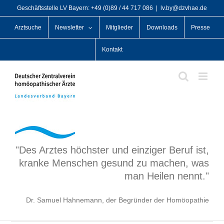
Zum
Geschäftsstelle LV Bayern: +49 (0)89 / 44 717 086
|
lv.by@dzvhae.de
Inhalt
Arztsuche
Newsletter
Mitglieder
Downloads
Presse
springen
Kontakt
"Des Arztes höchster und einziger Beruf ist,
kranke Menschen gesund zu machen, was
man Heilen nennt."
Dr. Samuel Hahnemann, der Begründer der Homöopathie