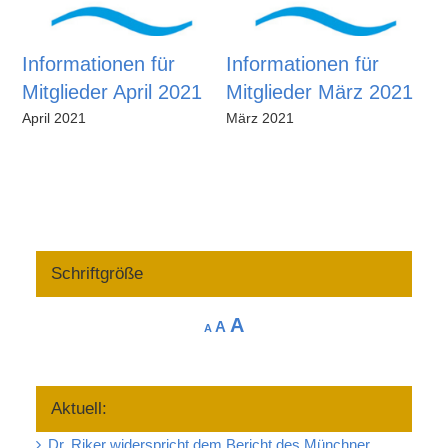
Informationen für
Informationen für
I
Mitglieder April 2021
Mitglieder März 2021
M
2
April 2021
März 2021
Fe
Schriftgröße
Increase
A
Reset
Decrease
A
A
font
font
font
size.
size.
size.
Aktuell:
Dr. Riker widerspricht dem Bericht des Münchner