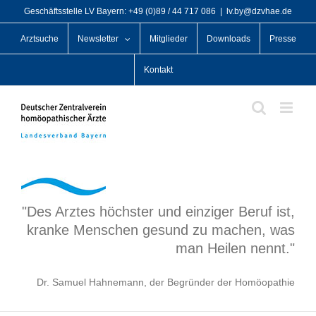
Zum
Geschäftsstelle LV Bayern: +49 (0)89 / 44 717 086
|
lv.by@dzvhae.de
Inhalt
Arztsuche
Newsletter
Mitglieder
Downloads
Presse
springen
Kontakt
"Des Arztes höchster und einziger Beruf ist,
kranke Menschen gesund zu machen, was
man Heilen nennt."
Dr. Samuel Hahnemann, der Begründer der Homöopathie