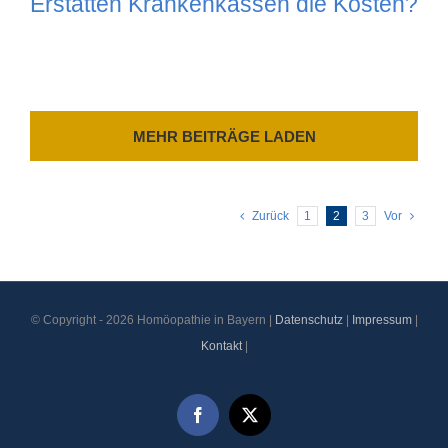
Erstatten Krankenkassen die Kosten?
MEHR BEITRÄGE LADEN
Zurück
1
2
3
Vor
© Copyright -
2026 Homöopathie in Bayern |
Datenschutz
|
Impressum
|
Kontakt
|
Facebook
X