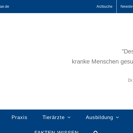
ae.de
Arztsuche
Newslet
"Des
kranke Menschen gesu
Dr
Praxis
Tierärzte
Ausbildung
FAKTEN-WISSEN