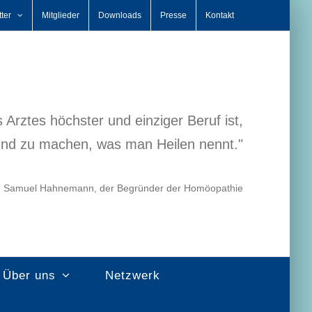
ter
Mitglieder
Downloads
Presse
Kontakt
 Arztes höchster und einziger Beruf ist,
nd zu machen, was man Heilen nennt."
. Samuel Hahnemann, der Begründer der Homöopathie
Über uns
Netzwerk