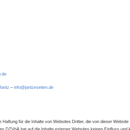
p.de
Jantz
–
info@jantzeseiten.de
ne Haftung für die Inhalte von Websites Dritter, die von dieser Website
es DZVhÄ hat auf die Inhalte externer Websites keinen Einfluss und 