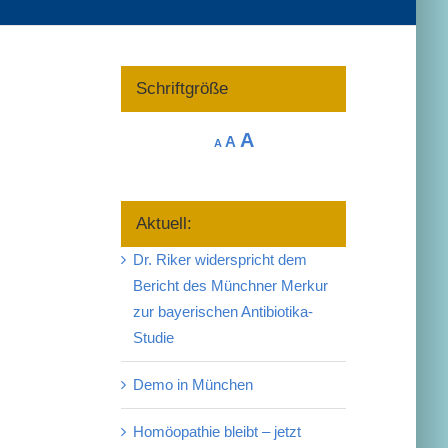
Schriftgröße
Increase
A
Reset
Decrease
A
A
font
font
font
size.
size.
size.
Aktuell:
Dr. Riker widerspricht dem
Bericht des Münchner Merkur
zur bayerischen Antibiotika-
Studie
Demo in München
Homöopathie bleibt – jetzt