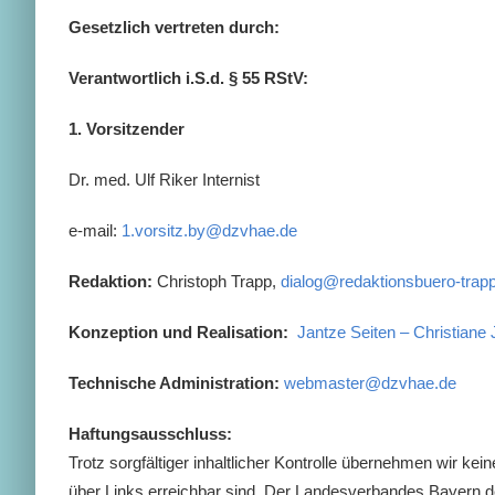
Gesetzlich vertreten durch:
Verantwortlich i.S.d. § 55 RStV:
1. Vorsitzender
Dr. med. Ulf Riker Internist
e-mail:
1.vorsitz.by@dzvhae.de
Redaktion:
Christoph Trapp,
dialog@redaktionsbuero-trap
Konzeption und Realisation:
Jantze Seiten – Christiane 
Technische Administration:
webmaster@dzvhae.de
Haftungsausschluss:
Trotz sorgfältiger inhaltlicher Kontrolle übernehmen wir kei
über Links erreichbar sind. Der Landesverbandes Bayern d