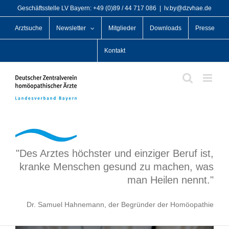
Zum
Geschäftsstelle LV Bayern: +49 (0)89 / 44 717 086
|
lv.by@dzvhae.de
Inhalt
Arztsuche
Newsletter
Mitglieder
Downloads
Presse
springen
Kontakt
"Des Arztes höchster und einziger Beruf ist,
kranke Menschen gesund zu machen, was
man Heilen nennt."
Dr. Samuel Hahnemann, der Begründer der Homöopathie