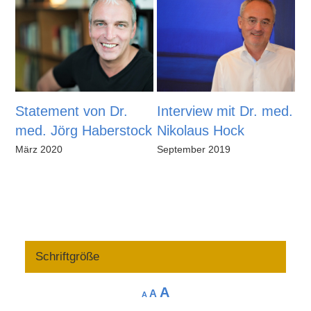
Statement von Dr.
Interview mit Dr. med.
I
med. Jörg Haberstock
Nikolaus Hock
U
März 2020
September 2019
Se
Schriftgröße
Increase
A
Reset
Decrease
A
A
font
font
font