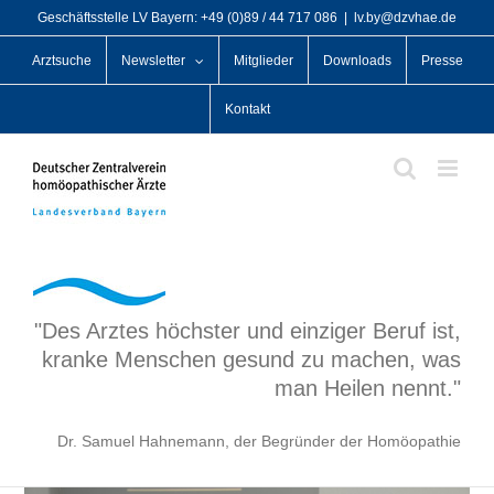
Zum
Geschäftsstelle LV Bayern: +49 (0)89 / 44 717 086
|
lv.by@dzvhae.de
Inhalt
Arztsuche
Newsletter
Mitglieder
Downloads
Presse
springen
Kontakt
"Des Arztes höchster und einziger Beruf ist,
kranke Menschen gesund zu machen, was
man Heilen nennt."
Dr. Samuel Hahnemann, der Begründer der Homöopathie