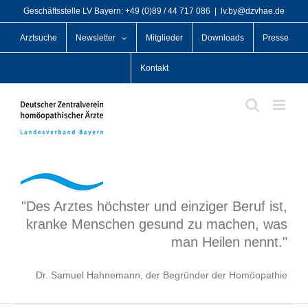
Zum
Geschäftsstelle LV Bayern: +49 (0)89 / 44 717 086
|
lv.by@dzvhae.de
Inhalt
Arztsuche
Newsletter
Mitglieder
Downloads
Presse
springen
Kontakt
"Des Arztes höchster und einziger Beruf ist,
kranke Menschen gesund zu machen, was
man Heilen nennt."
Dr. Samuel Hahnemann, der Begründer der Homöopathie