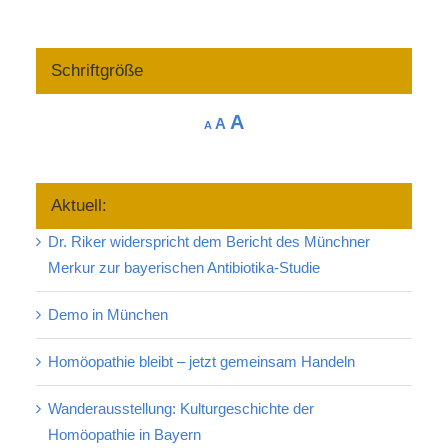
Schriftgröße
Increase
A
Reset
Decrease
A
A
font
font
font
size.
size.
size.
Aktuell:
Dr. Riker widerspricht dem Bericht des Münchner
Merkur zur bayerischen Antibiotika-Studie
Demo in München
Homöopathie bleibt – jetzt gemeinsam Handeln
Wanderausstellung: Kulturgeschichte der
Homöopathie in Bayern