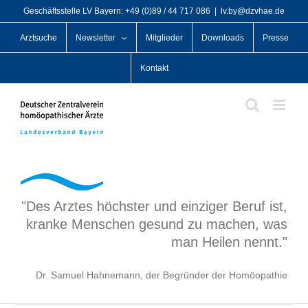
Zum
Geschäftsstelle LV Bayern: +49 (0)89 / 44 717 086
|
lv.by@dzvhae.de
Inhalt
Arztsuche
Newsletter
Mitglieder
Downloads
Presse
springen
Kontakt
"Des Arztes höchster und einziger Beruf ist,
kranke Menschen gesund zu machen, was
man Heilen nennt."
Dr. Samuel Hahnemann, der Begründer der Homöopathie