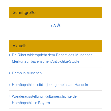
Schriftgröße
Increase
A
Reset
Decrease
A
A
font
font
font
size.
size.
size.
Aktuell:
Dr. Riker widerspricht dem Bericht des Münchner
Merkur zur bayerischen Antibiotika-Studie
Demo in München
Homöopathie bleibt – jetzt gemeinsam Handeln
Wanderausstellung: Kulturgeschichte der
Homöopathie in Bayern