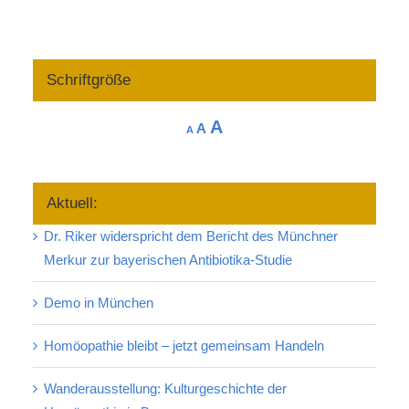
Schriftgröße
Increase
A
Reset
Decrease
A
A
font
font
font
size.
size.
size.
Aktuell:
Dr. Riker widerspricht dem Bericht des Münchner
Merkur zur bayerischen Antibiotika-Studie
Demo in München
Homöopathie bleibt – jetzt gemeinsam Handeln
Wanderausstellung: Kulturgeschichte der