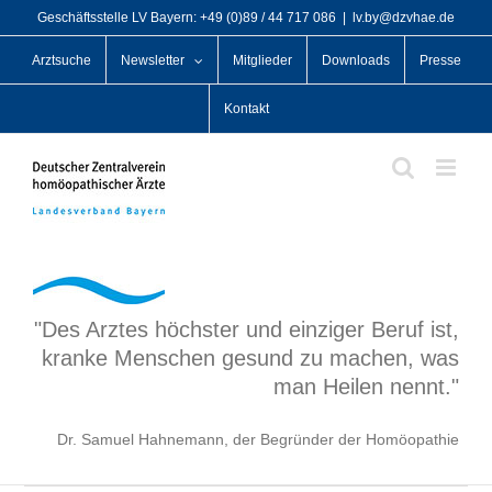
Zum
Geschäftsstelle LV Bayern: +49 (0)89 / 44 717 086
|
lv.by@dzvhae.de
Inhalt
Arztsuche
Newsletter
Mitglieder
Downloads
Presse
springen
Kontakt
"Des Arztes höchster und einziger Beruf ist,
kranke Menschen gesund zu machen, was
man Heilen nennt."
Dr. Samuel Hahnemann, der Begründer der Homöopathie