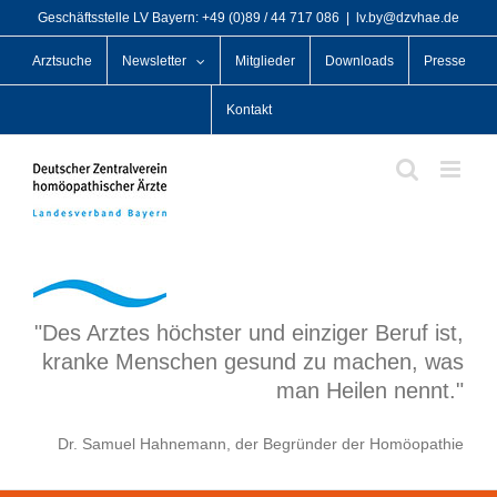
Zum
Geschäftsstelle LV Bayern: +49 (0)89 / 44 717 086
|
lv.by@dzvhae.de
Inhalt
Arztsuche
Newsletter
Mitglieder
Downloads
Presse
springen
Kontakt
"Des Arztes höchster und einziger Beruf ist,
kranke Menschen gesund zu machen, was
man Heilen nennt."
Dr. Samuel Hahnemann, der Begründer der Homöopathie